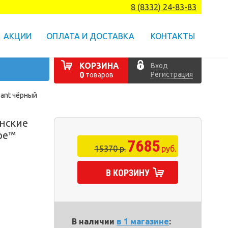
8 (8332) 24-83-83
АКЦИИ
ОПЛАТА И ДОСТАВКА
КОНТАКТЫ
КОРЗИНА
Вход
Регистрация
0
товаров
ant чёрный
нские
pe™
7685
15370 р.
руб.
В КОРЗИНУ
В наличии
в 1 магазине
: