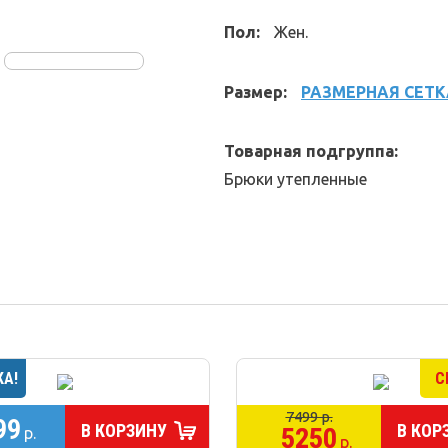
Пол:
Жен.
Размер:
РАЗМЕРНАЯ СЕТК
Товарная подгруппа:
Брюки утепленные
7499 р.
99
В КОРЗИНУ
В КОР
5250
р.
р.