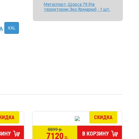
Мегаспорт, Щорса 79 (На
территории Эко Ярмарки) - 1 шт.
XXL
А
8899 р.
ЗИНУ
В КОРЗИНУ
7120
р.