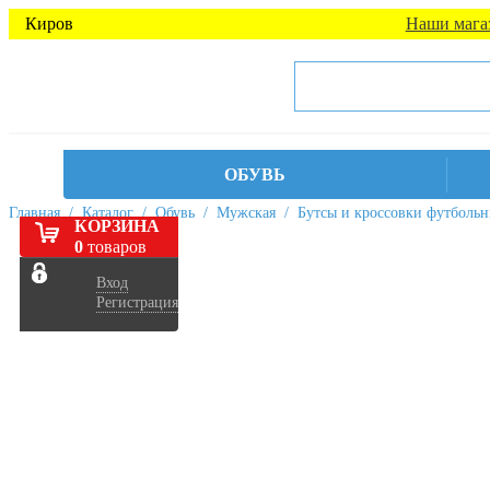
Киров
Наши мага
ОБУВЬ
Главная
/
Каталог
/
Обувь
/
Мужская
/
Бутсы и кроссовки футболь
КОРЗИНА
0
товаров
Вход
Регистрация