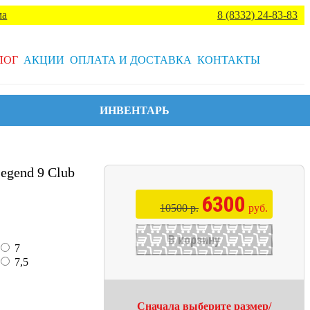
ма
8 (8332) 24-83-83
ЛОГ
АКЦИИ
ОПЛАТА И ДОСТАВКА
КОНТАКТЫ
ИНВЕНТАРЬ
egend 9 Club
6300
10500 р.
руб.
В корзину
7
7,5
Сначала выберите размер/