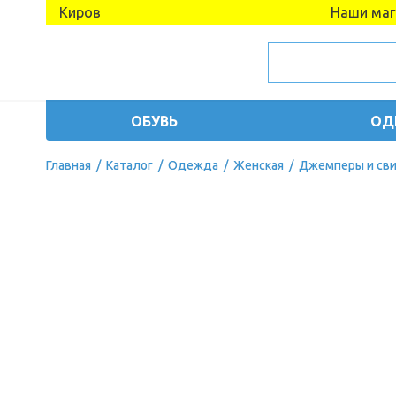
Киров
Наши маг
ОБУВЬ
ОД
Главная
/
Каталог
/
Одежда
/
Женская
/
Джемперы и св