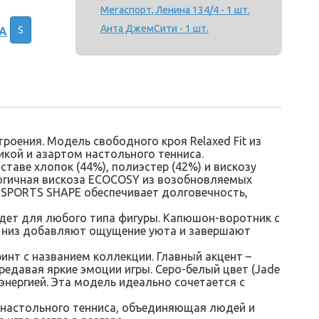
Мегаспорт, Ленина 134/4 - 1 шт.
Анта ДжемСити - 1 шт.
S
А
оения. Модель свободного кроя Relaxed Fit из
кой и азартом настольного тенниса.
таве хлопок (44%), полиэстер (42%) и вискозу
логичная вискоза ECOCOSY из возобновляемых
-SPORTS SHAPE обеспечивает долговечность,
йдет для любого типа фигуры. Капюшон-воротник с
и низ добавляют ощущение уюта и завершают
инт с названием коллекции. Главный акцент –
редавая яркие эмоции игры. Серо-белый цвет (Jade
нергией. Эта модель идеально сочетается с
 настольного тенниса, объединяющая людей и