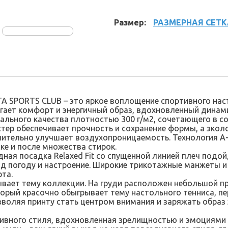
Размер:
РАЗМЕРНАЯ СЕТК
A SPORTS CLUB – это яркое воплощение спортивного настр
гает комфорт и энергичный образ, вдохновленный динами
льного качества плотностью 300 г/м2, сочетающего в сос
эстер обеспечивает прочность и сохранение формы, а эко
чительно улучшает воздухопроницаемость. Технология A
ке и после множества стирок.
ная посадка Relaxed Fit со спущенной линией плеч подо
 погоду и настроение. Широкие трикотажные манжеты 
та.
вает тему коллекции. На груди расположен небольшой пр
орый красочно обыгрывает тему настольного тенниса, пе
оляя принту стать центром внимания и заряжать образ э
ивного стиля, вдохновленная зрелищностью и эмоциями