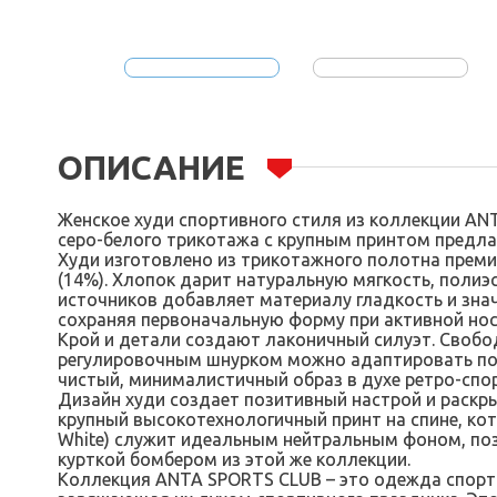
ОПИСАНИЕ
Женское худи спортивного стиля из коллекции ANT
серо-белого трикотажа с крупным принтом предла
Худи изготовлено из трикотажного полотна премиа
(14%). Хлопок дарит натуральную мягкость, поли
источников добавляет материалу гладкость и зна
сохраняя первоначальную форму при активной нос
Крой и детали создают лаконичный силуэт. Свобод
регулировочным шнурком можно адаптировать под
чистый, минималистичный образ в духе ретро-спор
Дизайн худи создает позитивный настрой и раскры
крупный высокотехнологичный принт на спине, кот
White) служит идеальным нейтральным фоном, позв
курткой бомбером из этой же коллекции.
Коллекция ANTA SPORTS CLUB – это одежда спорт