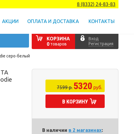
8 (8332) 24-83-83
АКЦИИ
ОПЛАТА И ДОСТАВКА
КОНТАКТЫ
КОРЗИНА
Вход
Регистрация
0
товаров
die серо-белый
NTA
odie
5320
7599 р.
руб.
В КОРЗИНУ
В наличии
в 2 магазинах
: