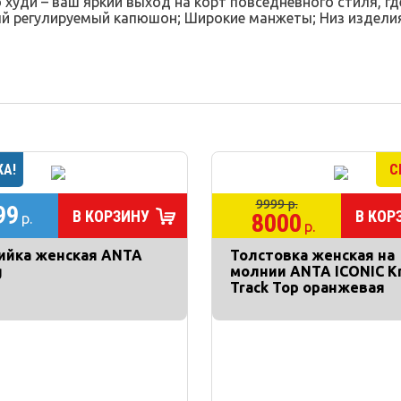
уди – ваш яркий выход на корт повседневного стиля, где 
 регулируемый капюшон; Широкие манжеты; Низ изделия 
9999 р.
99
В КОРЗИНУ
В КОР
8000
р.
р.
ийка женская ANTA
Толстовка женская на
g
молнии ANTA ICONIC Kn
Track Top оранжевая