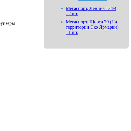
Мегаспорт, Ленина 134/4
- 2 шт.
Мегаспорт, Щорса 79 (На
уизёры
территории Эко Ярмарки)
- 1 шт.