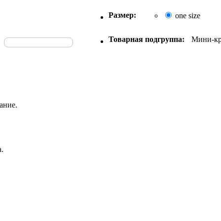
Размер:
one size
Товарная подгруппа:
Мини-кр
ание.
.