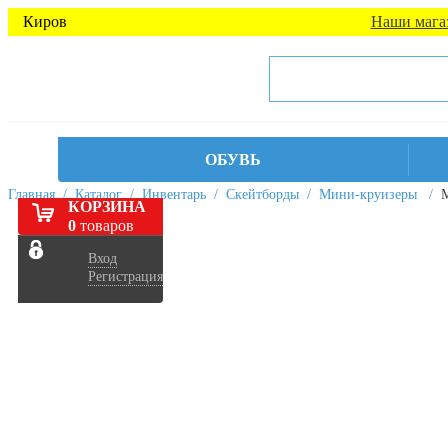
Киров
Наши мага
ОБУВЬ
Главная
/
Каталог
/
Инвентарь
/
Скейтборды
/
Мини-круизеры
/
М
КОРЗИНА
0
товаров
Вход
Регистрация