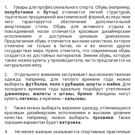
1. Товары для профессионального спорта. Обувь (например,
полуботинки
и
бутсы
) отличается легкой структурой,
тщательно продуманной анатомической формой, вследствие
чего гарантируется обеспечение дополнительной
амортизации стопы. Обувь для активного отдыха и
повседневной носки отличается красивым дизайнерским
исполнением и доступным ценовым диапазоном.
Предлагаемая обувь отличается высоким качеством, которое
отмечено не только в Китае, но и во многих других
государствах мира. Нужно отметить, что современная обувь
создается из достойных материалов. Зимняя обувь, которую
также можно купить у производителя, часто предлагается на
натуральном меху.
2. Отдельного внимания заслуживает высококачественная
одежда. Например, для теплого времени года можно
выбирать
футболки
,
поло
и
рубашки
,
шорты
и
майки
. Для
холодного времени года идеально подойдут утепленные
джемперы
,
жилеты
и
штаны
,
брюки
. Женщины могут
купить
легинсы
, а мужчины –
кальсоны
.
3. Также можно выбирать верхнюю одежду, отличающуюся
красивым дизайнерским исполнением и высоким уровнем
качества. Например, можно выбирать
пуховики
. Также
хорошим вариантом будет
ветровка
.
4. Не менее важным оказываются спортивные практичные