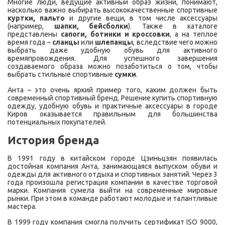
Многие люди, ведущие активный образ жизни, понимают,
насколько важно выбирать высококачественные спортивные
куртки, пальто
и другие вещи, в том числе аксессуары
(например,
шапки, бейсболки
). Также в каталоге
представлены
сапоги, ботинки и кроссовки
, а на теплое
время года –
сланцы
или
шлепанцы
, вследствие чего можно
выбрать даже удобную обувь для активного
времяпровождения. Для успешного завершения
создаваемого образа можно позаботиться о том, чтобы
выбрать стильные спортивные
сумки
.
Анта – это очень яркий пример того, каким должен быть
современный спортивный бренд. Решение купить спортивную
одежду, удобную обувь и практичные аксессуары в городе
Киров оказывается правильным для большинства
потенциальных покупателей.
История бренда
В 1991 году в китайском городе Цзиньцзян появилась
достойная компания Анта, занимающаяся выпуском обуви и
одежды для активного отдыха и спортивных занятий. Через 3
года произошла регистрация компании в качестве торговой
марки. Компания сумела выйти на современные мировые
рынки. При этом в команде работают молодые и талантливые
мастера.
В 1999 году компания смогла получить сертификат ISO 9000,