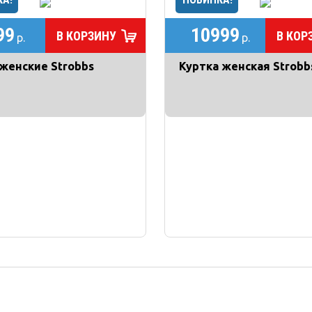
99
10999
В КОРЗИНУ
В КОР
р.
р.
женские Strobbs
Куртка женская Strobb