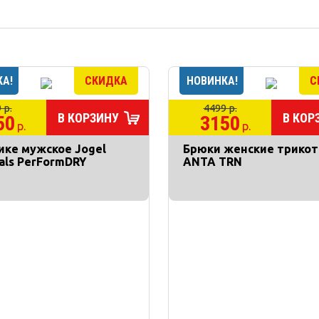
 р.
4499 р.
В КОРЗИНУ
В КОР
50
3150
р.
р.
ике мужское Jogel
Брюки женские трико
ials PerFormDRY
ANTA TRN