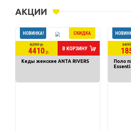
АКЦИИ
6299 р.
3699
В КОРЗИНУ
4410
18
р.
Кеды женские ANTA RIVERS
Поло п
Essent