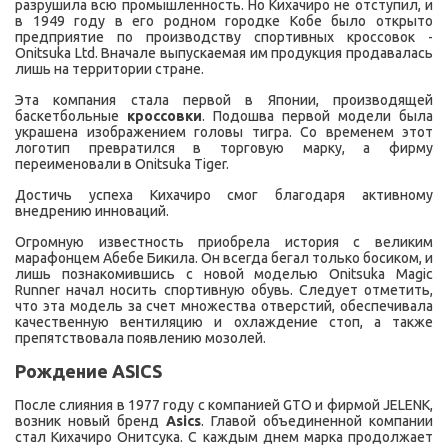
разрушила всю промышленность. Но Кихачиро не отступил, и
в 1949 году в его родном городке Кобе было открыто
предприятие по производству спортивных кроссовок -
Onitsuka Ltd. Вначале выпускаемая им продукция продавалась
лишь на территории стране.
Эта компания стала первой в Японии, производящей
баскетбольные
кроссовки
. Подошва первой модели была
украшена изображением головы тигра. Со временем этот
логотип превратился в торговую марку, а фирму
переименовали в Onitsuka Tiger.
Достичь успеха Кихачиро смог благодаря активному
внедрению инноваций.
Огромную известность приобрела история с великим
марафонцем Абебе Бикила. Он всегда бегал только босиком, и
лишь познакомившись с новой моделью Onitsuka Magic
Runner начал носить спортивную обувь. Следует отметить,
что эта модель за счет множества отверстий, обеспечивала
качественную вентиляцию и охлаждение стоп, а также
препятствовала появлению мозолей.
Рождение
ASICS
После слияния в 1977 году с компанией GTO и фирмой JELENK,
возник новый бренд
Asics
. Главой объединенной компании
стал Кихачиро Онитсука. С каждым днем марка продолжает