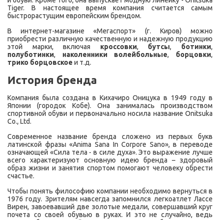
и обуви. Кроме того, она выпускает модную линейку - Onitsuka
Tiger. В настоящее время компания считается самым
быстрорастущим европейским брендом.
В интернет-магазине «Мегаспорт» (г. Киров) можно
приобрести различную качественную и надежную продукцию
этой марки, включая
кроссовки
,
бутсы
,
ботинки
,
полуботинки
,
наколенники волейбольные
,
борцовки
,
трико борцовское
и т.д.
История бренда
Компания была создана в Кихачиро Оницука в 1949 году в
Японии (городок Кобе). Она занималась производством
спортивной обуви и первоначально носила название Onitsuka
Co., Ltd.
Современное название бренда сложено из первых букв
латинской фразы «Anima Sana In Corpore Sano», в переводе
означающей «Сила тела - в силе духа». Это выражение лучше
всего характеризуют основную идею бренда – здоровый
образ жизни и занятия спортом помогают человеку обрести
счастье.
Чтобы понять философию компании необходимо вернуться в
1976 году. Зрителям навсегда запомнился легкоатлет Лассе
Вирен, завоевавший две золотые медали, совершавший круг
почета со своей обувью в руках. И это не случайно, ведь