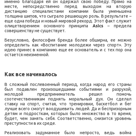
именно благодаря ей он одержал свою победу. Прямо на
месте, непосредственно перед выходом на вторую
дистанцию специалистами компании была уменьшена
толщина шипов, что сыграло решающую роль. В результате –
еще одна победа и новый мировой рекорд. Этот факт служит
олицетворением основного принципа
Asics
– предела
совершенству не существует.
Безусловно, философия бренда более обширна, ее можно
определить как «Воспитание молодежи через спорт». Эту
идею принес в компанию еще ее основатель и с тех пор она
остается неизменной.
Как все начиналось
В сложный послевоенный период, когда народ его страны
был подавлен произошедшими событиями и разрухой,
молодой предприниматель решил помочь
соотечественникам поднять моральный дух. Он сделал
ставку на спорт, считая, что тренировки, баскетбол и бег
лучше всего смогут воодушевить людей. Да и беспризорным
детям и подросткам, которых было множество в то время,
будет, чем занять себя. Соответственно, снизится уровень
преступности в их среде.
Реализовать задуманное было непросто, ведь война