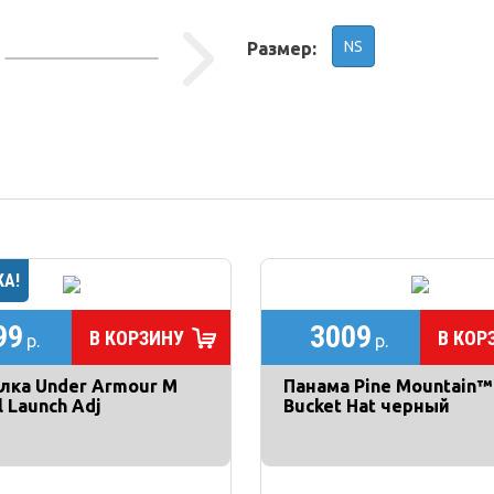
NS
Размер:
99
3009
В КОРЗИНУ
В КОР
р.
р.
лка Under Armour M
Панама Pine Mountain™ 
ll Launch Adj
Bucket Hat черный