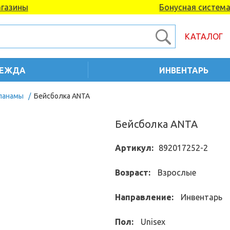
газины
Бонусная систем
КАТАЛОГ
ЕЖДА
ИНВЕНТАРЬ
 панамы
/
Бейсболка ANTA
Бейсболка ANTA
Артикул:
892017252-2
Возраст:
Взрослые
Направление:
Инвентарь
Пол:
Unisex