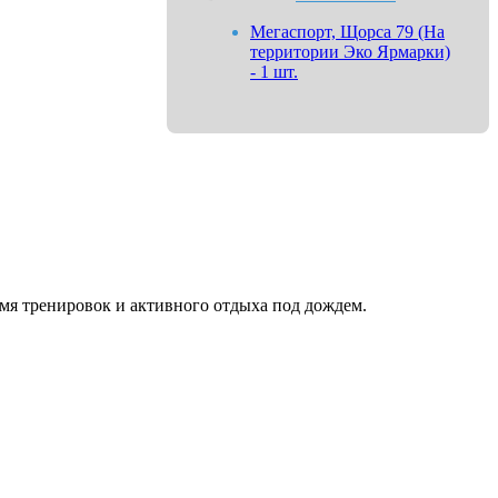
Мегаспорт, Щорса 79 (На
территории Эко Ярмарки)
- 1 шт.
емя тренировок и активного отдыха под дождем.