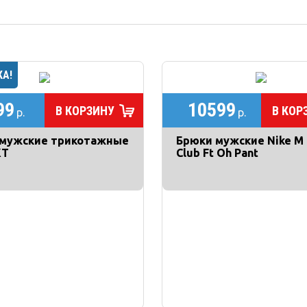
99
10599
В КОРЗИНУ
В КОР
р.
р.
 мужские трикотажные
Брюки мужские Nike M
KT
Club Ft Oh Pant