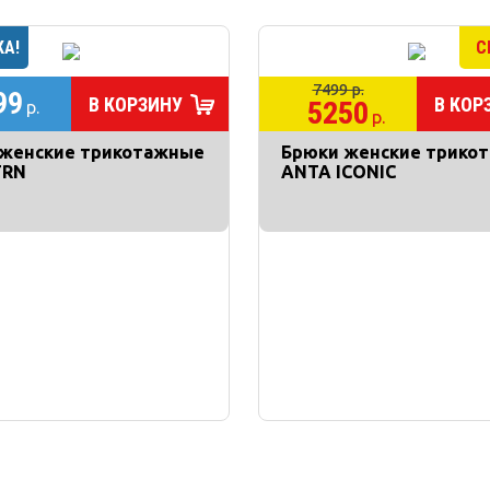
7499 р.
99
В КОРЗИНУ
В КОР
5250
р.
р.
 женские трикотажные
Брюки женские трико
TRN
ANTA ICONIC