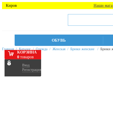
Киров
Наши мага
ОБУВЬ
Главная
/
Каталог
/
Одежда
/
Женская
/
Брюки женские
/
Брюки 
КОРЗИНА
0
товаров
Вход
Регистрация