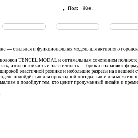
Пол:
Жен.
— стильная и функциональная модель для активного городског
волокон TENCEL MODAL и оптимальным сочетанием полиэстера, 
ть, износостойкость и эластичность — брюки сохраняют форму 
широкой эластичной резинке и небольшие разрезы на внешней с
модель подойдёт как для прохладной погоды, так и для межсезонь
изм и подойдут тем, кто ценит продуманный дизайн и премиа
.