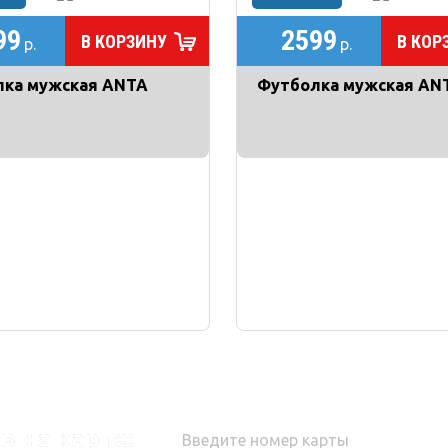
99
2599
В КОРЗИНУ
В КОР
р.
р.
лка мужская ANTA
Футболка мужская AN
в на карте: