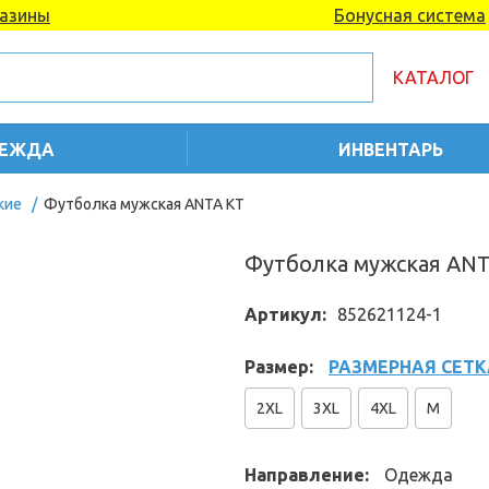
азины
Бонусная система
КАТАЛОГ
ЕЖДА
ИНВЕНТАРЬ
кие
/
Футболка мужская ANTA KT
Футболка мужская AN
Артикул:
852621124-1
Размер:
РАЗМЕРНАЯ СЕТК
2XL
3XL
4XL
M
Направление:
Одежда