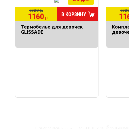
2320 р.
2320
В КОРЗИНУ
1160
11
р.
Термобелье для девочек
Компле
GLISSADE
девоче
Проверить наличие бонусо