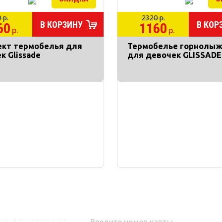
 р.
2320 р.
В КОРЗИНУ
В КОР
60
1160
р.
р.
кт термобелья для
Термобелье горнолы
к Glissade
для девочек GLISSADE
в на карте: