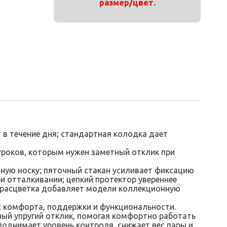
размер/цвет.
в течение дня; стандартная колодка дает
игроков, которым нужен заметный отклик при
ную носку; пяточный стакан усиливает фиксацию
и отталкивании; цепкий протектор увереннее
я расцветка добавляет модели коллекционную
нс комфорта, поддержки и функциональности.
ьный упругий отклик, помогая комфортно работать
поднимает уровень контроля, снижает вес пары и