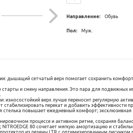
Направление:
Обувь
Пол:
Муж.
ии: дышащий сетчатый верх помогает сохранить комфорт 
е старты и смену направления. Это пара для подвижных 
.
: износостойкий верх лучше переносит регулярную актив
т стабилизировать перекат и добавить эффективности пр
ная стелька повышает ежедневный комфорт; эксклюзивна
ренировочном процессе и активном ритме, сохраняя бала
LTR; NITROEDGE 80 сочетает мягкую амортизацию и стабил
й протектор из резины LTR с оптимизированным рисунком 