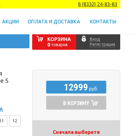
а
8 (8332) 24-83-83
АКЦИИ
ОПЛАТА И ДОСТАВКА
КОНТАКТЫ
КОРЗИНА
Вход
Регистрация
0
товаров
я
e 5
12999
руб.
В КОРЗИНУ
А
11
12
Сначала выберите