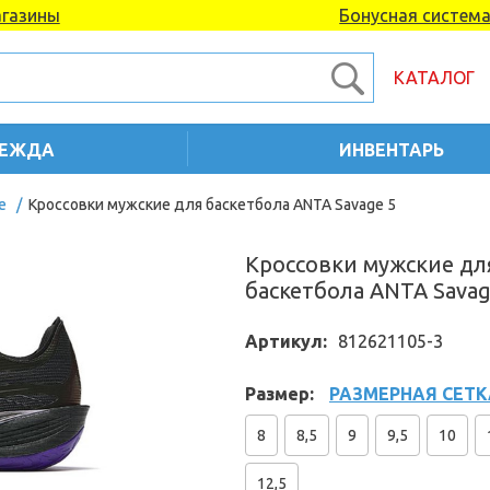
газины
Бонусная систем
КАТАЛОГ
ЕЖДА
ИНВЕНТАРЬ
е
/
Кроссовки мужские для баскетбола ANTA Savage 5
Кроссовки мужские дл
баскетбола ANTA Savag
Артикул:
812621105-3
Размер:
РАЗМЕРНАЯ СЕТК
8
8,5
9
9,5
10
12,5