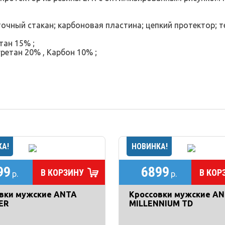
точный стакан; карбоновая пластина; цепкий протектор; т
тан 15% ;
етан 20% , Карбон 10% ;
99
6899
В КОРЗИНУ
В КОР
р.
р.
вки мужские ANTA
Кроссовки мужские A
ER
MILLENNIUM TD