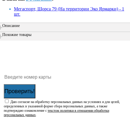
Мегаспорт, Щорса 79 (На территории Эко Ярмарки) - 1
шт.
Описание
Похожие товары
Проверить наличие бонусов на карте:
Проверить!
Даю согласие на обработку персональных данных на условиях и для целей,
определенных в указанной форме сбора персональных данных, а также
подтверждаю ознакомление с
текстом политики в отношении обработки
персональных данных
.