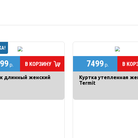
99
7499
В КОРЗИНУ
В КОР
р.
р.
к длинный женский
Куртка утепленная же
Termit