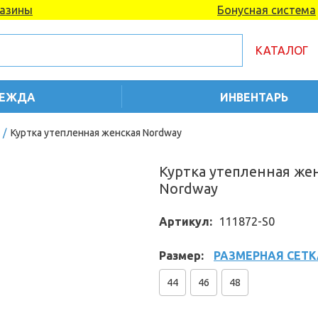
азины
Бонусная система
КАТАЛОГ
ЕЖДА
ИНВЕНТАРЬ
/
Куртка утепленная женская Nordway
Куртка утепленная же
Nordway
Артикул:
111872-S0
Размер:
РАЗМЕРНАЯ СЕТК
44
46
48