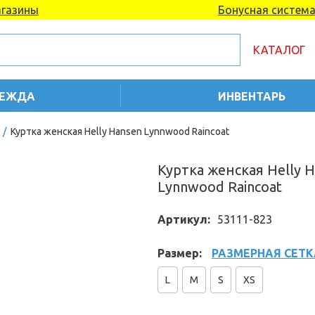
газины
Бонусная систем
КАТАЛОГ
ЕЖДА
ИНВЕНТАРЬ
/
Куртка женская Helly Hansen Lynnwood Raincoat
Куртка женская Helly 
Lynnwood Raincoat
Артикул:
53111-823
Размер:
РАЗМЕРНАЯ СЕТК
L
M
S
XS