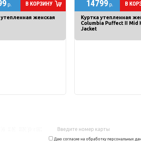
99
14799
В КОРЗИНУ
В КОР
р.
р.
 утепленная женская
Куртка утепленная же
Columbia Puffect II Mid
Jacket
в на карте:
Даю согласие на обработку персональных дан