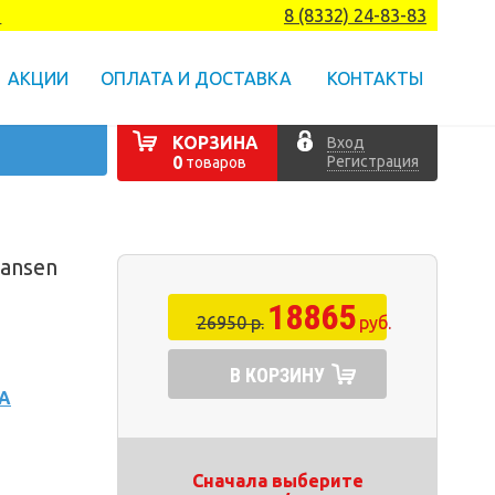
а
8 (8332) 24-83-83
АКЦИИ
ОПЛАТА И ДОСТАВКА
КОНТАКТЫ
КОРЗИНА
Вход
Регистрация
0
товаров
Hansen
18865
26950 р.
руб.
В КОРЗИНУ
А
Сначала выберите