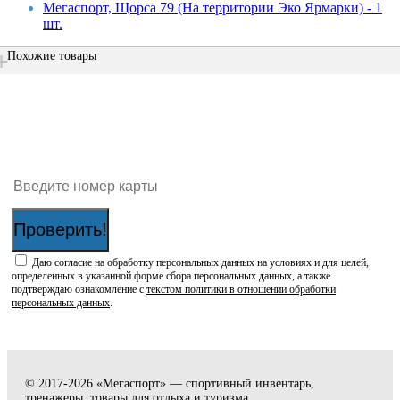
Мегаспорт, Щорса 79 (На территории Эко Ярмарки) - 1
шт.
Похожие товары
Проверить наличие бонусов на карте:
Проверить!
Даю согласие на обработку персональных данных на условиях и для целей,
определенных в указанной форме сбора персональных данных, а также
подтверждаю ознакомление с
текстом политики в отношении обработки
персональных данных
.
© 2017-2026 «Мегаспорт» — спортивный инвентарь,
тренажеры, товары для отдыха и туризма