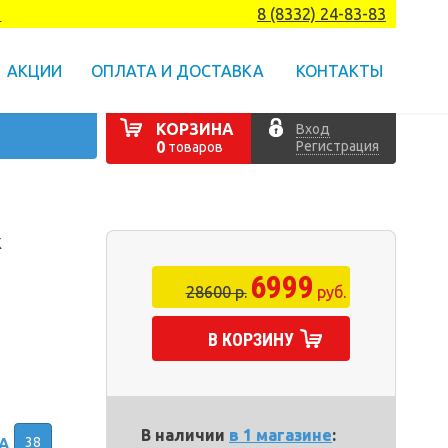
а
8 (8332) 24-83-83
АКЦИИ
ОПЛАТА И ДОСТАВКА
КОНТАКТЫ
КОРЗИНА
Вход
Регистрация
0
товаров
k
6999
28600 р.
руб.
В КОРЗИНУ
В наличии
в 1 магазине
:
38
А