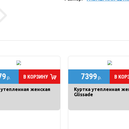
79
7399
В КОРЗИНУ
В КОР
р.
р.
 утепленная женская
Куртка утепленная же
Glissade