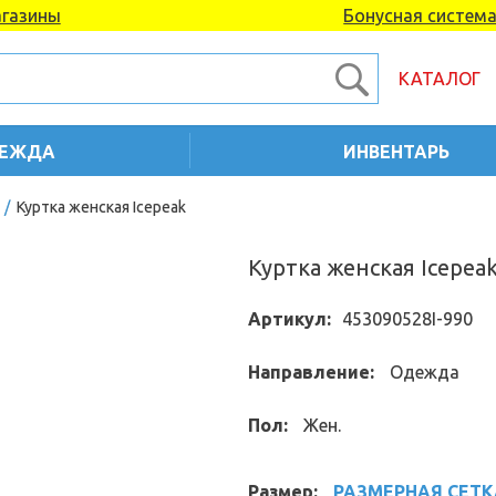
газины
Бонусная систем
КАТАЛОГ
ЕЖДА
ИНВЕНТАРЬ
/
Куртка женская Icepeak
Куртка женская Icepea
Артикул:
453090528I-990
Направление:
Одежда
Пол:
Жен.
Размер:
РАЗМЕРНАЯ СЕТК