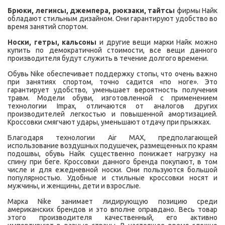
Брюки, легинсы, джемпера, рюкзаки, тайтсы
фирмы Найк
обладают стильным дизайном. Они гарантируют удобство во
время занятий спортом.
Носки, гетры, кальсоны
и другие вещи марки Найк можно
купить по демократичной стоимости, все вещи данного
производителя будут служить в течение долгого времени.
Обувь Nike обеспечивает поддержку стопы, что очень важно
при занятиях спортом, точно садится «по ноге». Это
гарантирует удобство, уменьшает вероятность получения
травм. Модели обуви, изготовленной с применением
технологии Impax, отличаются от аналогов других
производителей легкостью и повышенной амортизацией.
Кроссовки смягчают удары, уменьшают отдачу при прыжках.
Благодаря технологии Air MAX, предполагающей
использование воздушных подушечек, размещенных по краям
подошвы, обувь Найк существенно понижает нагрузку на
спину при беге. Кроссовки данного бренда покупают, в том
числе и для ежедневной носки. Они пользуются большой
популярностью. Удобные и стильные кроссовки носят и
мужчины, и женщины, дети и взрослые.
Марка Nike занимает лидирующую позицию среди
американских брендов и это вполне оправдано. Весь товар
этого производителя качественный, его активно