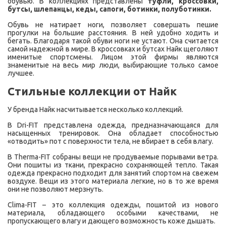
обувью. В коллекциях представлены
туфли, кроссовки,
бутсы, шлепанцы, кеды, сапоги, ботинки, полуботинки.
Обувь не натирает ноги, позволяет совершать пешие
прогулки на большие расстояния. В ней удобно ходить и
бегать. Благодаря такой обуви ноги не устают. Она считается
самой надежной в мире. В кроссовках и бутсах Найк щеголяют
именитые спортсмены. Лицом этой фирмы являются
знаменитые на весь мир люди, выбирающие только самое
лучшее.
Стильные коллекции от Найк
У бренда Найк насчитывается несколько коллекций.
В Dri-FIT представлена одежда, предназначающаяся для
насыщенных тренировок. Она обладает способностью
«отводить» пот с поверхности тела, не вбирает в себя влагу.
В Therma-FIT собраны вещи не продуваемые порывами ветра.
Они пошиты из ткани, прекрасно сохраняющей тепло. Такая
одежда прекрасно подходит для занятий спортом на свежем
воздухе. Вещи из этого материала легкие, но в то же время
они не позволяют мерзнуть.
Clima-FIT – это коллекция одежды, пошитой из нового
материала, обладающего особыми качествами, не
пропускающего влагу и дающего возможность коже дышать.