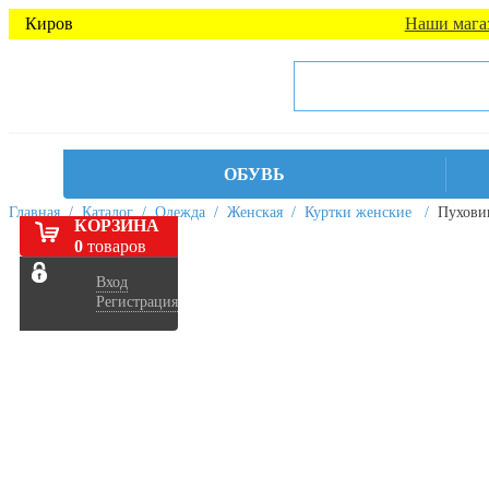
Киров
Наши мага
ОБУВЬ
Главная
/
Каталог
/
Одежда
/
Женская
/
Куртки женские
/
Пухови
КОРЗИНА
0
товаров
Вход
Регистрация