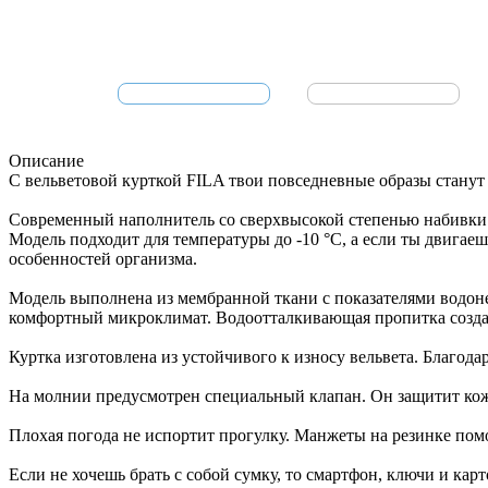
Описание
С вельветовой курткой FILA твои повседневные образы станут 
Современный наполнитель со сверхвысокой степенью набивки п
Модель подходит для температуры до -10 °С, а если ты двигаеш
особенностей организма.
Модель выполнена из мембранной ткани с показателями водоне
комфортный микроклимат. Водоотталкивающая пропитка создае
Куртка изготовлена из устойчивого к износу вельвета. Благода
На молнии предусмотрен специальный клапан. Он защитит кож
Плохая погода не испортит прогулку. Манжеты на резинке помо
Если не хочешь брать с собой сумку, то смартфон, ключи и к