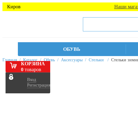
Киров
Наши мага
ОБУВЬ
Главная
/
Каталог
/
Обувь
/
Аксессуары
/
Стельки
/
Стельки зимни
КОРЗИНА
0
товаров
Вход
Регистрация