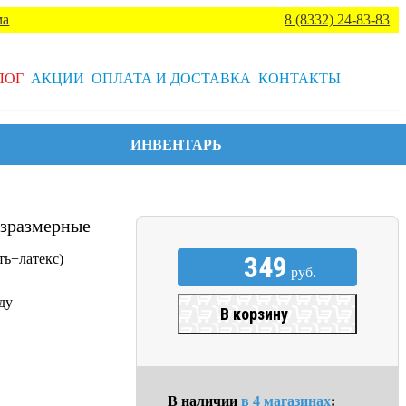
ма
8 (8332) 24-83-83
ЛОГ
АКЦИИ
ОПЛАТА И ДОСТАВКА
КОНТАКТЫ
ИНВЕНТАРЬ
езразмерные
349
+латекс)
руб.
ду
В корзину
В наличии
в 4 магазинах
: