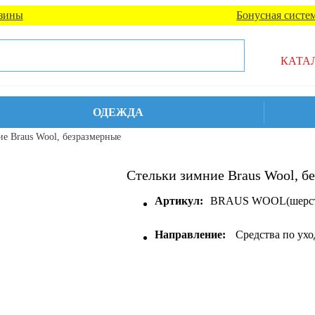
зины
Бонусная систе
КАТА
ОДЕЖДА
е Braus Wool, безразмерные
Стельки зимние Braus Wool, б
Артикул:
BRAUS WOOL(шерсть
Направление:
Средства по ухо