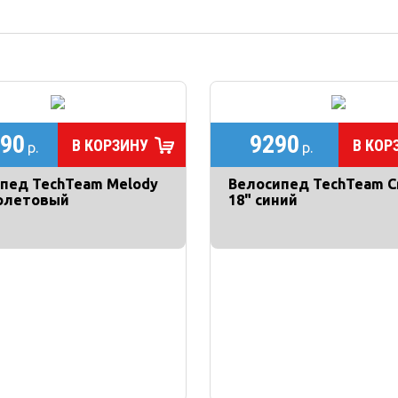
90
9290
В КОРЗИНУ
В КОР
р.
р.
пед TechTeam Melody
Велосипед TechTeam C
олетовый
18" синий