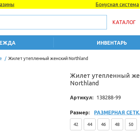
азины
Бонусная система
КАТАЛОГ
ЕЖДА
ИНВЕНТАРЬ
е
/
Жилет утепленный женский Northland
Жилет утепленный же
Northland
Артикул:
138288-99
Размер:
РАЗМЕРНАЯ СЕТК
42
44
46
48
50